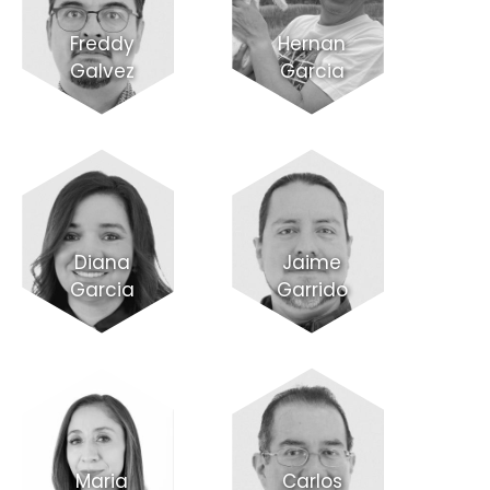
Freddy
Hernan
Galvez
Garcia
Diana
Jaime
Garcia
Garrido
Maria
Carlos