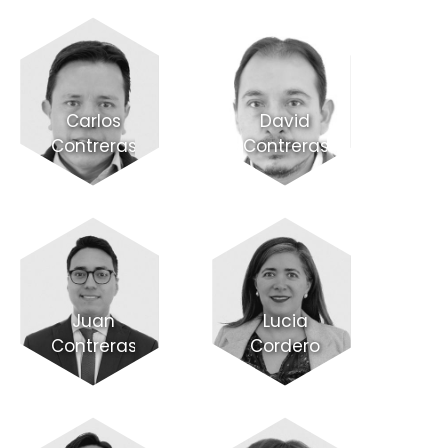
Carlos
David
Contreras
Contreras
Juan
Lucia
Contreras
Cordero