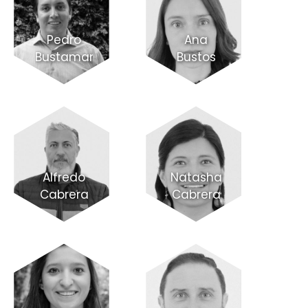
Pedro
Ana
Bustamante
Bustos
Alfredo
Natasha
Cabrera
Cabrera