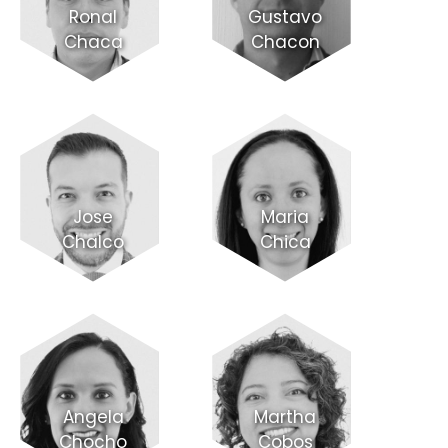
Ronal
Gustavo
Chaca
Chacon
Jose
Maria
Chalco
Chica
Angela
Martha
Chocho
Cobos