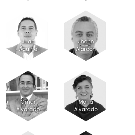
Juan
Jhonn
Aguirre
Alarcon
Omar
Maria
Alvarado
Alvarado