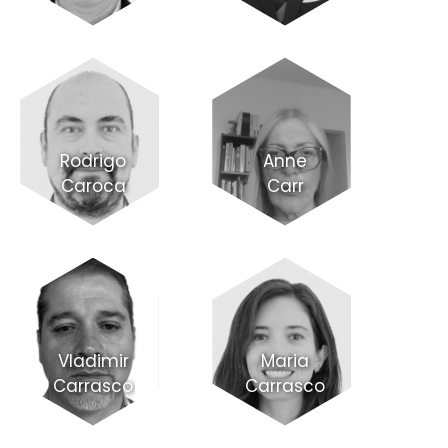
Rodrigo
Anne
Caroca
Carr
Vladimir
Maria
Carrasco
Carrasco