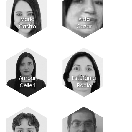
Maria
Aida
Castro
Cazar
Ambar
Estefania
Celleri
Rocio