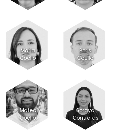
Maria
Boris
Coello
Coello
Mateo
Soraya
Coello
Contreras