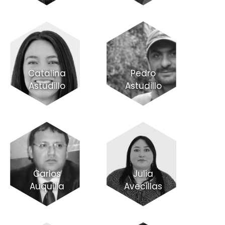
Catalina
Pedro
Astudillo
Astudillo
Carlos
Julia
Auquilla
Avecillas