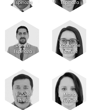
Espinoza
Espinoza
Darwin
Katherine
Espinoza
Estevez
Rafael
Maria
Estrella
Fajardo