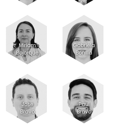
Miriam
Gabriela
Bojorque
Bonilla
Jose
Paul
Bravo
Bravo