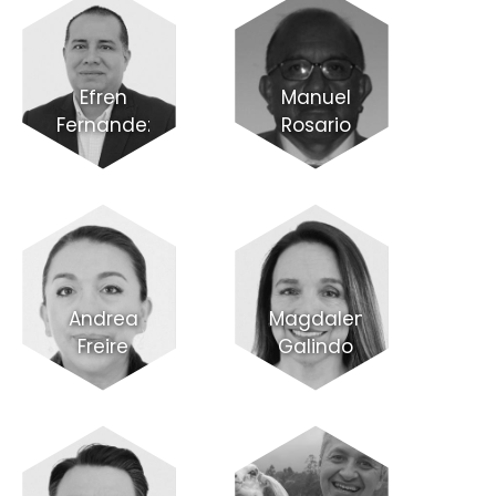
Efren
Manuel
Fernandez
Rosario
Andrea
Magdalena
Freire
Galindo