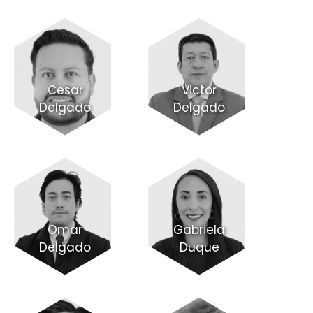
Cesar
Victor
Delgado
Delgado
Omar
Gabriela
Delgado
Duque