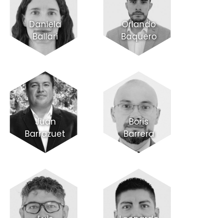
Daniela
Orlando
Ballari
Baquero
Juan
Boris
Barrazueta
Barrera