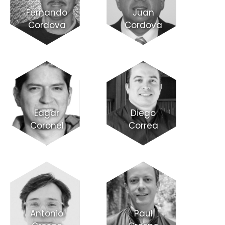
Fernando
Juan
Cordova
Cordova
Edgar
Diego
Coronel
Correa
Antonio
Paul