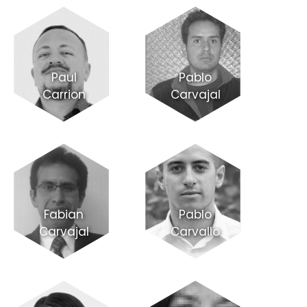
Paul
Pablo
Carrion
Carvajal
Fabian
Pablo
Carvajal
Carvallo