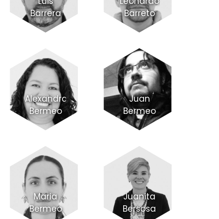
Luis
Leonardo
Barrera
Barreto
Alexandra
Juan
Bermeo
Bermeo
Maria
Juanita
Bermeo
Bersosa