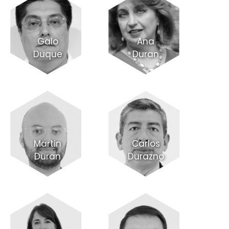
Galo
Ana
Duque
Duran
Martin
Carlos
Duran
Durazno