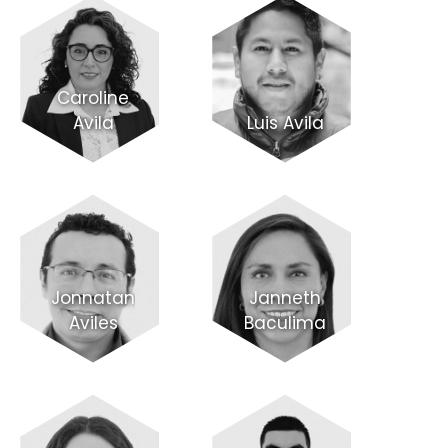
Caroline
Avila
Luis Avila
Jonnatan
Janneth
Aviles
Baculima