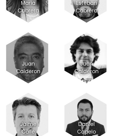
Maria
Esteban
Cabrera
Cabrera
Juan
Juan
Calderon
Calderon
Jaime
Daniel
Calle
Capelo