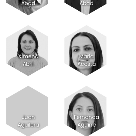
Abad
Abad
Ximena
Maria
Abril
Acosta
Juan
Fernanda
Aguilera
Aguirre