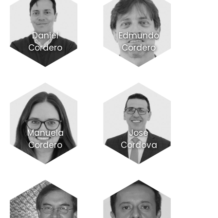
Daniel
Edmundo
Cordero
Cordero
Manuela
Jose
Cordero
Cordova