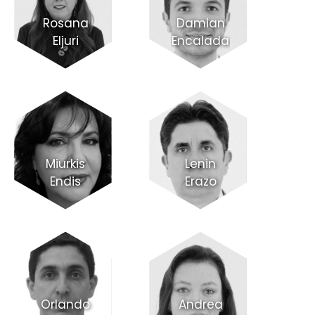
Rosana
Damian
Eljuri
Encalada
Miurkis
Lenin
Endis
Erazo
Orlando
Andrea