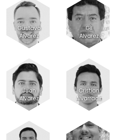
Gustavo
Gil
Alvarez
Alvarez
Juan
Cristian
Alvarez
Alvarracin