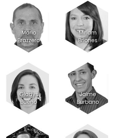
Mario
Miriam
Brazzero
Briones
Gladys
Jaime
Bueno
Burbano