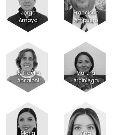
Jorge
Francisco
Amaya
Ampuero
Raffaella
Martha
Ansaloni
Arciniegas
Maria
Ana