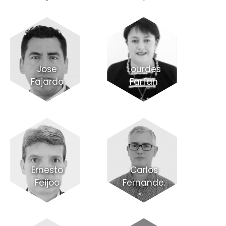
Jose
Lourdes
Fajardo
Farfan
Ernesto
Carlos
Feijoo
Fernandez