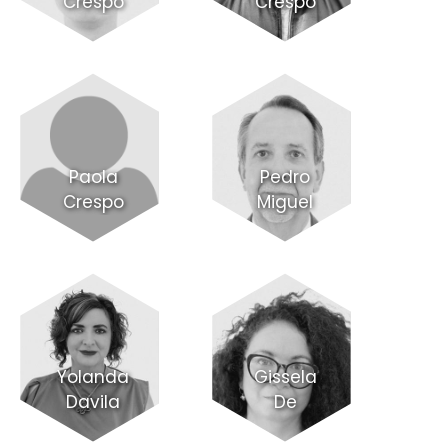
Crespo
Crespo
Paola
Pedro
Crespo
Miguel
Yolanda
Gissela
Davila
De