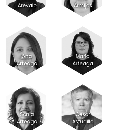
Arevalo
Armijos
Ana
Maria
Arteaga
Arteaga
Sonia
Cesar
Arteaga
Astudillo