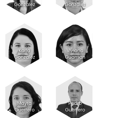
Gonzalez
Gonzalez
Karla
Viviana
Gonzalez
Guaman
Mayra
Pedro
Guerrero
Guerrero