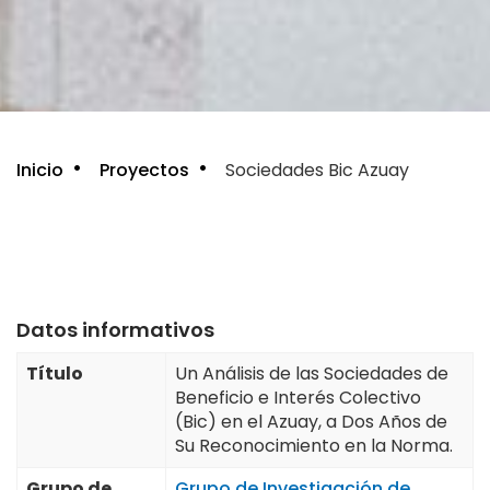
Sobrescribir
Inicio
Proyectos
Sociedades Bic Azuay
enlaces
de
ayuda
Datos informativos
a
Título
Un Análisis de las Sociedades de
la
Beneficio e Interés Colectivo
navegación
(Bic) en el Azuay, a Dos Años de
Su Reconocimiento en la Norma.
Grupo de
Grupo de Investigación de